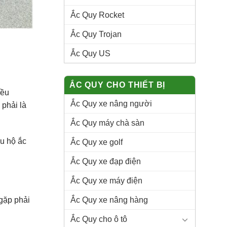
Ắc Quy Rocket
Ắc Quy Trojan
Ắc Quy US
ẮC QUY CHO THIẾT BỊ
iều
Ắc Quy xe nâng người
 phải là
Ắc Quy máy chà sàn
ứu hộ ắc
Ắc Quy xe golf
Ắc Quy xe đạp điện
Ắc Quy xe máy điện
Ắc Quy xe nâng hàng
gặp phải
Ắc Quy cho ô tô