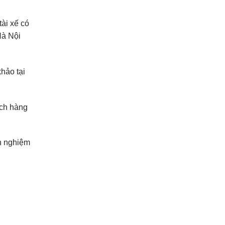
tài xế có
Hà Nội
khảo tại
ách hàng
nh nghiệm