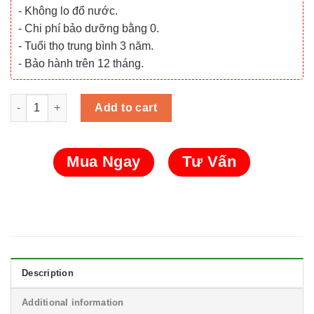
- Không lo đổ nước.
- Chi phí bảo dưỡng bằng 0.
- Tuổi thọ trung bình 3 năm.
- Bảo hành trên 12 tháng.
Bộ pin xe nâng hàng SuperV 80V 618Ah (SVF80-618) quantity
Add to cart
Mua Ngay
Tư Vấn
Description
Additional information