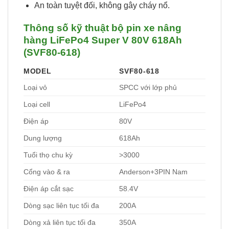
An toàn tuyệt đối, không gây cháy nổ.
Thông số kỹ thuật bộ pin xe nâng
hàng LiFePo4 Super V 80V 618Ah
(SVF80-618)
MODEL
SVF80-618
Loại vỏ
SPCC với lớp phủ
Loại cell
LiFePo4
Điện áp
80V
Dung lượng
618Ah
Tuổi thọ chu kỳ
>3000
Cổng vào & ra
Anderson+3PIN Nam
Điện áp cắt sạc
58.4V
Dòng sạc liên tục tối đa
200A
Dòng xả liên tục tối đa
350A