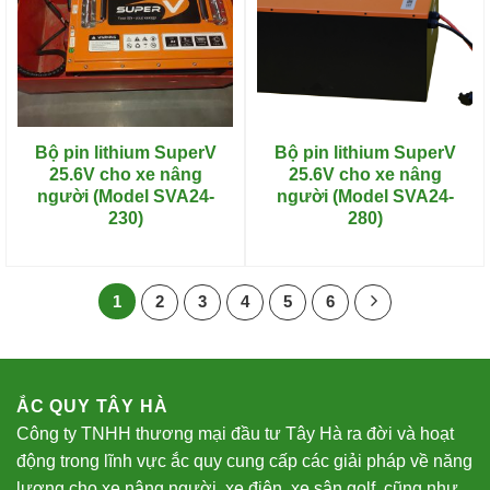
Bộ pin lithium SuperV
Bộ pin lithium SuperV
25.6V cho xe nâng
25.6V cho xe nâng
người (Model SVA24-
người (Model SVA24-
230)
280)
1
2
3
4
5
6
ẮC QUY TÂY HÀ
Công ty TNHH thương mại đầu tư Tây Hà ra đời và hoạt
động trong lĩnh vực ắc quy cung cấp các giải pháp về năng
lượng cho xe nâng người, xe điện, xe sân golf, cũng như