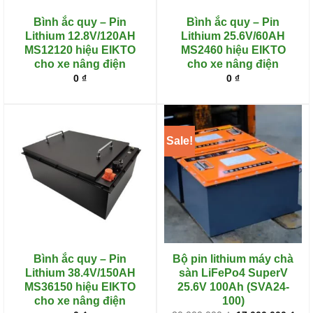
Bình ắc quy – Pin
Bình ắc quy – Pin
Lithium 12.8V/120AH
Lithium 25.6V/60AH
MS12120 hiệu EIKTO
MS2460 hiệu EIKTO
cho xe nâng điện
cho xe nâng điện
0
₫
0
₫
Sale!
Bình ắc quy – Pin
Bộ pin lithium máy chà
Lithium 38.4V/150AH
sàn LiFePo4 SuperV
MS36150 hiệu EIKTO
25.6V 100Ah (SVA24-
cho xe nâng điện
100)