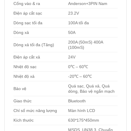
Cổng vào & ra
Anderson+3PIN Nam
Điện áp cắt sạc
23.2V
Dòng sạc tối đa
100A tối đa
Dòng xả
50A
200A (50mS) 400A
Dòng xả tối đa (Tăng)
(100mS)
Điện áp cắt xả
24V
Nhiệt độ sạc
0℃ – 60℃
Nhiệt độ xả
-20℃ – 60℃
Quá sạc, Quá xả, Quá
Bảo vệ
dòng, Bảo vệ ngắn mạch
Giao thức
Bluetooth
Chỉ số mức năng lượng
Màn hình LCD
Kích thước
630*175*450mm
MSDS, UN38.3, Chuyển