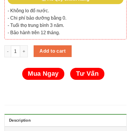
- Không lo đổ nước.
- Chi phí bảo dưỡng bằng 0.
- Tuổi thọ trung bình 3 năm.
- Bảo hành trên 12 tháng.
Bộ pin xe nâng hàng SuperV 51.2V 400Ah (SVF48-400) quantity
Add to cart
Mua Ngay
Tư Vấn
Description