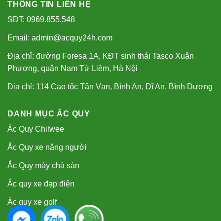
THÔNG TIN LIÊN HỆ
SĐT: 0969.855.548
Email: admin@acquy24h.com
Địa chỉ: đường Foresa 1A, KĐT sinh thái Tasco Xuân
Phương, quận Nam Từ Liêm, Hà Nội
Địa chỉ: 114 Cao tốc Tân Vạn, Bình An, Dĩ An, Bình Dương
DANH MỤC ẮC QUY
Ắc Quy Chilwee
Ắc Quy xe nâng người
Ắc Quy máy chà sàn
Ắc quy xe đạp điện
Ắc quy xe golf