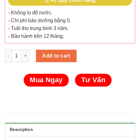
Ắc quy chính hãng
- Không lo đổ nước.
- Chi phí bảo dưỡng bằng 0.
- Tuổi thọ trung bình 3 năm.
- Bảo hành trên 12 tháng.
Cell Pin 18650 Lishen 2500mah-5C-10A (Li-ion 3.7V) quantity
Add to cart
Mua Ngay
Tư Vấn
Description