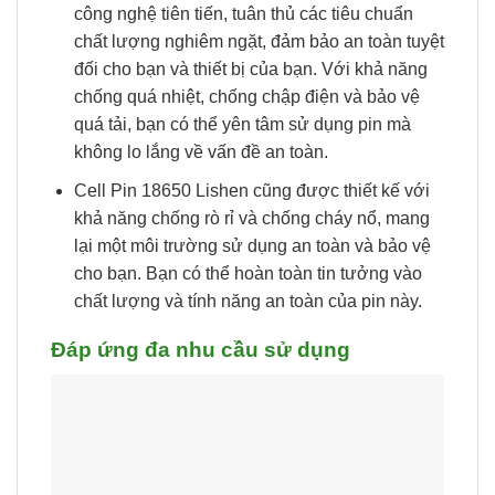
Đáp ứng đa nhu cầu sử dụng
Cell Pin 18650 Lishen 2500mah-5C-10A (Li-ion 3.7V)
Cell Pin 18650 Lishen có khả năng tương thích
rộng rãi với nhiều thiết bị điện tử khác nhau.
Bạn có thể sử dụng pin này cho đèn pin, máy
ảnh, máy nghe nhạc, điều khiển từ xa, máy
chơi game di động và nhiều thiết bị khác. Với
sự đa dụng của nó, pin này sẽ trở thành một
nguồn năng lượng quan trọng và cần thiết cho
cuộc sống hàng ngày của bạn.
Sự tiện ích của Cell Pin 18650 Lishen còn
được thể hiện qua khả năng sạc lại nhanh
chóng và dễ dàng. Bạn có thể sạc pin một cách
thuận tiện thông qua các bộ sạc tương thích,