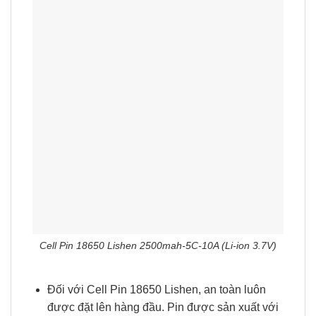
Cell Pin 18650 Lishen 2500mah-5C-10A (Li-ion 3.7V)
Đối với Cell Pin 18650 Lishen, an toàn luôn
được đặt lên hàng đầu. Pin được sản xuất với
công nghệ tiên tiến, tuân thủ các tiêu chuẩn
chất lượng nghiêm ngặt, đảm bảo an toàn tuyệt
đối cho bạn và thiết bị của bạn. Với khả năng
chống quá nhiệt, chống chập điện và bảo vệ
quá tải, bạn có thể yên tâm sử dụng pin mà
không lo lắng về vấn đề an toàn.
Cell Pin 18650 Lishen cũng được thiết kế với
khả năng chống rò rỉ và chống cháy nổ, mang
lại một môi trường sử dụng an toàn và bảo vệ
cho bạn. Bạn có thể hoàn toàn tin tưởng vào
chất lượng và tính năng an toàn của pin này.