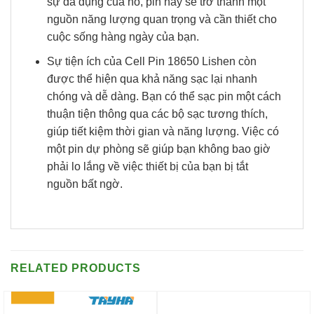
Pin lithium 12.8V 120AH
Cell pin 18650
MS Series EKT cho xe
SAMSUNG INR18650-
điện, xe golf,…
25R Li-ion 3.7V
2500mah – Xả 20A
0
₫
65.000
₫
ẮC QUY TÂY HÀ
Công ty TNHH thương mại đầu tư Tây Hà ra đời và hoạt
động trong lĩnh vực ắc quy cung cấp các giải pháp về năng
lượng cho xe nâng người, xe điện, xe sân golf, cũng như
các loại máy móc thiết bị điện phục vụ sản xuất cải thiện
đời sống xã hội.