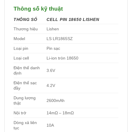
Thông số kỹ thuật
THÔNG SỐ
CELL PIN 18650 LISHEN
Thương hiệu
Lishen
Model
LS LR1865SZ
Loại pin
Pin sạc
Loại cell
Li-ion tròn 18650
Điện thế danh
3.6V
định
Điện thế sạc
4.2V
đầy
Dung lượng
2600mAh
thật
Nội trở
14mΩ – 18mΩ
Dòng xả liên
10A
tục