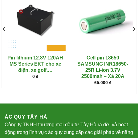
THÔNG TIN LIÊN HỆ
SĐT: 0969.855.548
Email: admin@acquy24h.com
Địa chỉ: đường Foresa 1A, KĐT sinh thái Tasco Xuân
Phương, quận Nam Từ Liêm, Hà Nội
Địa chỉ: 114 Cao tốc Tân Vạn, Bình An, Dĩ An, Bình Dương
DANH MỤC ẮC QUY
Ắc Quy Chilwee
Ắc Quy xe nâng người
Ắc Quy máy chà sàn
Ắc quy xe đạp điện
Ắc quy xe golf