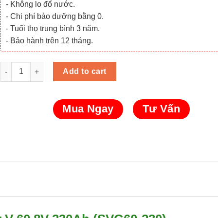
- Không lo đổ nước.
- Chi phí bảo dưỡng bằng 0.
- Tuổi thọ trung bình 3 năm.
- Bảo hành trên 12 tháng.
Bộ pin xe điện du lịch, xe golf LiFePo4 SuperV 60.8V 230Ah (SVG
Add to cart
Mua Ngay
Tư Vấn