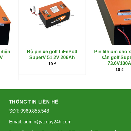
 điện
Bộ pin xe golf LiFePo4
Pin lithium cho 
rV
SuperV 51.2V 206Ah
sân golf Sup
73.6V100
10
₫
10
₫
THÔNG TIN LIÊN HỆ
SĐT: 0969.855.548
Email: admin@acquy24h.com