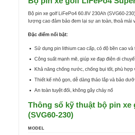
Bộ pin xe golf LiFePo4 Supe
Bộ pin xe golf LiFePo4 60.8V 230Ah (SVG60-230) 
lượng cao đảm bảo đem lại sự an toàn, thoả mái và
Đặc điểm nổi bật:
Sử dụng pin lithium cao cấp, có độ bền cao và 
Công suất mạnh mẽ, giúp xe đạp điện di chuyể
Khả năng chống nước, chống bụi tốt, phù hợp vớ
Thiết kế nhỏ gọn, dễ dàng tháo lắp và bảo dư
An toàn tuyệt đối, không gây cháy nổ
Thông số kỹ thuật bộ pin xe
(SVG60-230)
MODEL