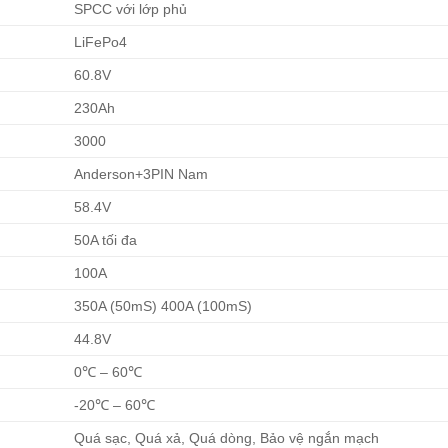
SPCC với lớp phủ
LiFePo4
60.8V
230Ah
3000
Anderson+3PIN Nam
58.4V
50A tối đa
100A
350A (50mS) 400A (100mS)
44.8V
0℃ – 60℃
-20℃ – 60℃
Quá sạc, Quá xả, Quá dòng, Bảo vệ ngắn mạch