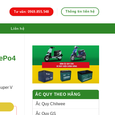
Thông tin liên hệ
Tư vấn: 0969.855.548
Liên hệ
FePo4
Super V
ẮC QUY THEO HÃNG
Ắc Quy Chilwee
Ắc Quy GS