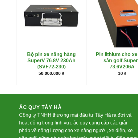
ng
Bộ pin xe nâng hàng
Pin lithium cho xe
Ah
SuperV 76.8V 230Ah
sân golf Supe
(SVF72-230)
73.6V206A
50.000.000
₫
10
₫
ẮC QUY TÂY HÀ
Công ty TNHH thương mại đầu tư Tây Hà ra đời và
hoạt động trong lĩnh vực ắc quy cung cấp các giải
pháp về năng lượng cho xe nâng người, xe điện, xe