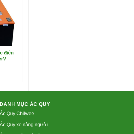
xe điện
erV
A
DANH MỤC ẮC QUY
Ắc Quy Chilwee
Ắc Quy xe nâng người