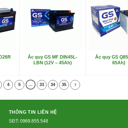
5D26R
Ắc quy GS MF DIN45L-
Ắc quy GS Q85
LBN (12V – 45Ah)
65Ah)
4
5
…
33
34
35
THÔNG TIN LIÊN HỆ
SĐT: 0969.855.548