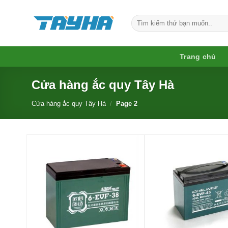
Skip
to
Search
for:
content
Trang chủ
Cửa hàng ắc quy Tây Hà
Cửa hàng ắc quy Tây Hà
/
Page 2