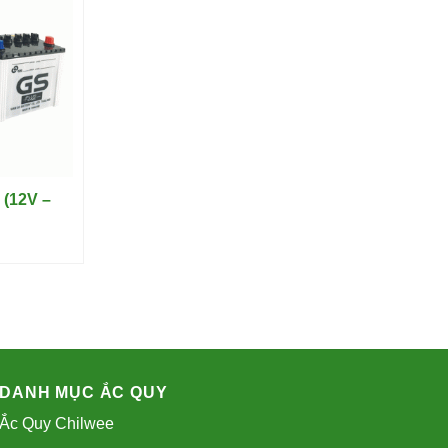
 (12V –
DANH MỤC ẮC QUY
Ắc Quy Chilwee