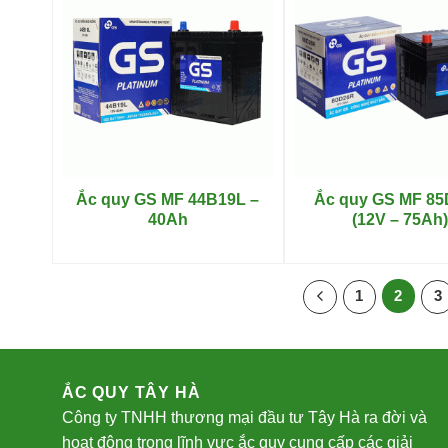
Ắc quy GS MF 44B19L –
Ắc quy GS MF 8
40Ah
(12V – 75Ah)
1
2
3
ẮC QUY TÂY HÀ
Công ty TNHH thương mại đầu tư Tây Hà ra đời và
hoạt động trong lĩnh vực ắc quy cung cấp các giải