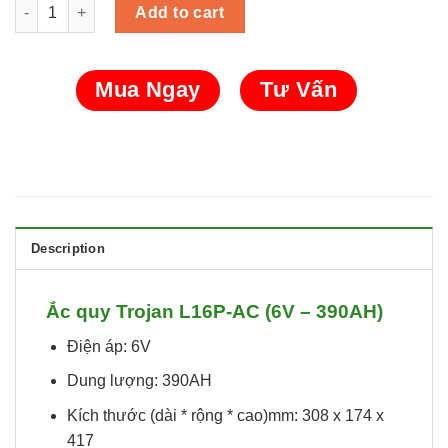
Ắc quy Trojan L16P-AC (6V - 390AH) quantity
Add to cart
Mua Ngay
Tư Vấn
Description
Ắc quy Trojan L16P-AC (6V – 390AH)
Điện áp: 6V
Dung lượng: 390AH
Kích thước (dài * rộng * cao)mm: 308 x 174 x
417