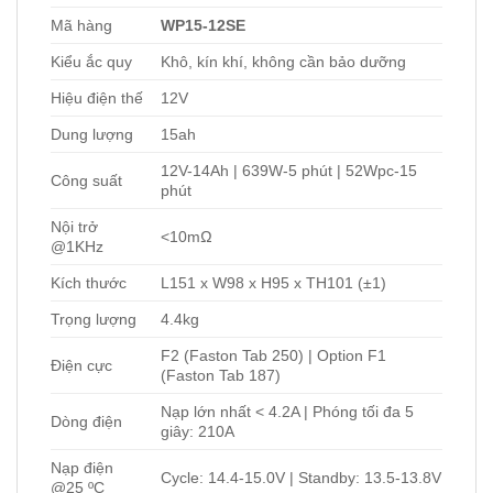
Mã hàng
WP15-12SE
Kiểu ắc quy
Khô, kín khí, không cần bảo dưỡng
Hiệu điện thế
12V
Dung lượng
15ah
12V-14Ah | 639W-5 phút | 52Wpc-15
Công suất
phút
Nội trở
<10mΩ
@1KHz
Kích thước
L151 x W98 x H95 x TH101 (±1)
Trọng lượng
4.4kg
F2 (Faston Tab 250) | Option F1
Điện cực
(Faston Tab 187)
Nạp lớn nhất < 4.2A | Phóng tối đa 5
Dòng điện
giây: 210A
Nạp điện
Cycle: 14.4-15.0V | Standby: 13.5-13.8V
@25 ºC