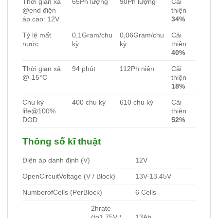
Thời gian xả
65Ph lượng
90Ph lượng
Cải
@end điện
thiện
áp cao: 12V
34%
Tỷ lệ mất
0,1Gram/chu
0,06Gram/chu
Cải
nước
kỳ
kỳ
thiện
40%
Thời gian xả
94 phút
112Ph niên
Cải
@-15°C
thiện
18%
Chu kỳ
400 chu kỳ
610 chu kỳ
Cải
life@100%
thiện
DOD
52%
Thông số kĩ thuật
Điện áp danh định (V)
12V
OpenCircuitVoltage (V / Block)
13V-13.45V
NumberofCells (PerBlock)
6 Cells
2hrate
(to1.75V /
13Ah