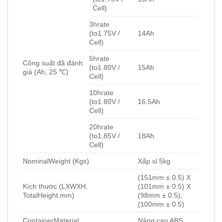
Cell)
3hrate
(to1.75V /
14Ah
Cell)
5hrate
Công suất đã đánh
(to1.80V /
15Ah
giá (Ah, 25 ℃)
Cell)
10hrate
(to1.80V /
16.5Ah
Cell)
20hrate
(to1,85V /
18Ah
Cell)
NominalWeight (Kgs)
Xấp xỉ 5kg
(151mm ± 0.5) X
Kích thước (LXWXH,
(101mm ± 0.5) X
TotalHeight.mm)
(98mm ± 0.5),
(100mm ± 0.5)
ContainerMaterial
Nâng cao ABS