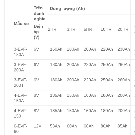
Trên
Dung lượng (Ah)
danh
nghĩa
Mẫu số
Điện
2HR
3HR
5HR
10HR
20HR
áp
(V)
3-EVF-
6V
160Ah
180Ah
200Ah
220Ah
230Ah
180A
3-EVF-
6V
180Ah
200Ah
220Ah
250Ah
260Ah
200A
3-EVF-
6V
180Ah
200Ah
220Ah
250Ah
260Ah
200T
4-EVF-
8V
135Ah
150Ah
160Ah
180Ah
200Ah
150A
4-EVF-
8V
135Ah
150Ah
160Ah
180Ah
200Ah
150
6-EVF-
12V
53Ah
60Ah
66Ah
80Ah
85Ah
60