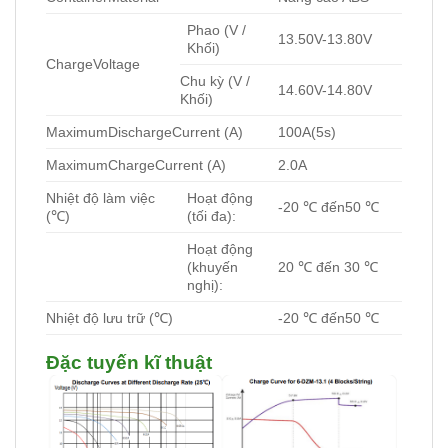
Phao (V /
13.50V-13.80V
Khối)
ChargeVoltage
Chu kỳ (V /
14.60V-14.80V
Khối)
MaximumDischargeCurrent (A)
100A(5s)
MaximumChargeCurrent (A)
2.0A
Nhiệt độ làm việc
Hoạt động
-20 ℃ đến50 ℃
(℃)
(tối đa):
Hoạt động
(khuyến
20 ℃ đến 30 ℃
nghị):
Nhiệt độ lưu trữ (℃)
-20 ℃ đến50 ℃
Đặc tuyến kĩ thuật