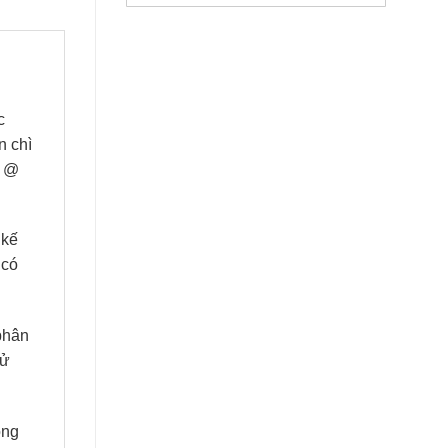
c
n chì
ỳ @
 kế
 có
phân
sử
ông