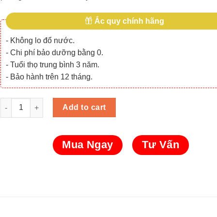
Ắc quy chính hãng
- Không lo đổ nước.
- Chi phí bảo dưỡng bằng 0.
- Tuổi thọ trung bình 3 năm.
- Bảo hành trên 12 tháng.
Ắc quy Chilwee 3-EVF-200A (6V - 260Ah) cho xe golf, xe du lịch q
Add to cart
Mua Ngay
Tư Vấn