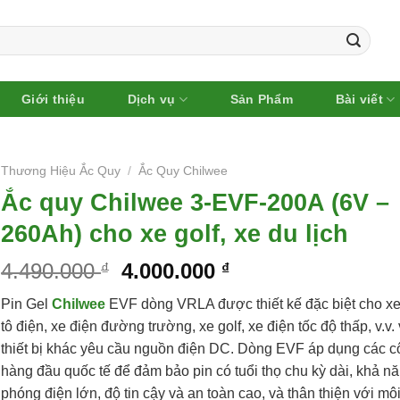
Giới thiệu
Dịch vụ
Sản Phẩm
Bài viết
Thương Hiệu Ắc Quy
/
Ắc Quy Chilwee
Ắc quy Chilwee 3-EVF-200A (6V –
260Ah) cho xe golf, xe du lịch
4.490.000
4.000.000
₫
₫
Pin Gel
Chilwee
EVF dòng VRLA được thiết kế đặc biệt cho xe
tô điện, xe điện đường trường, xe golf, xe điện tốc độ thấp, v.v.
thiết bị khác yêu cầu nguồn điện DC. Dòng EVF áp dụng các 
hàng đầu quốc tế để đảm bảo pin có tuổi thọ chu kỳ dài, khả n
phóng điện lớn, độ tin cậy và an toàn cao, và thân thiện với mô