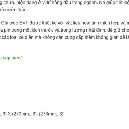
chứa, hiện đang ở vị trí hàng đầu trong ngành. Nó giúp tiết k
xả nước thải
hilwee EVF được thiết kế với vật liệu hoạt tính thích hợp và 
 pin trong một kích thước và trọng lượng nhất định, để giữ cho
t các loại xe điện mà không cần cung cấp thêm không gian để l
e-may-dien/
± 3) X (270mm± 3), (273mm± 3)