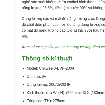
nghệ sản xuất không chứa cadimi hình thành thùng 
năng lượng 28,5%, tiết kiệm nước 90% và không 
Dung lượng cao và mật độ năng lượng cao: Dòng C
độ chất điện phân cao hơn để tăng dung lượng của
có mật độ năng lượng cao tương thích với hầu hế
pin.
Xem thêm:
https://tayha.net/ac-quy-xe-dap-dien-x
Thông số kĩ thuật
Model: Chilwee 3-EVF-200A
Điện áp: 6V
Dung lượng: 260Ah/20HR
Kích thước (L x W x H): (260mm± 3) X (180mm
Tổng cao (TH): 275mm