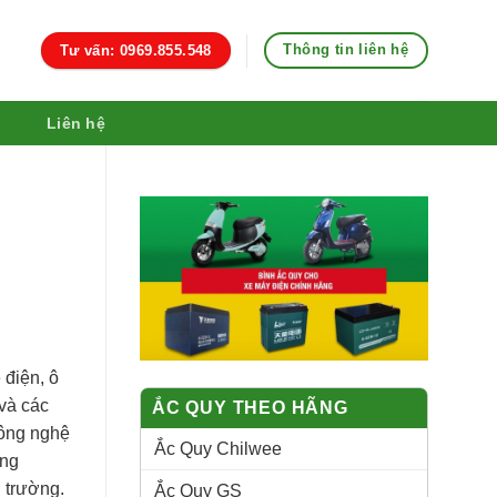
Thông tin liên hệ
Tư vấn: 0969.855.548
Liên hệ
 điện, ô
 và các
ẮC QUY THEO HÃNG
công nghệ
Ắc Quy Chilwee
ăng
i trường.
Ắc Quy GS