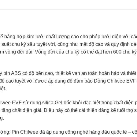
ế bằng hợp kim lưới chất lượng cao cho phép lưới điện với cá
u suất chu kỳ sâu tuyệt vời, cũng như mật độ cao và quy định dá
m vòng đời dài. Vòng đời của chu kỳ có thể đạt hơn 600 chu k
 pin ABS có độ bền cao, thiết kế van an toàn hoàn hảo và thiết
 độ cao tuyệt vời được áp dụng để đảm bảo Dòng Chilwee EVF
ệt.
wee EVF sử dụng silica Gel bốc khói đặc biệt trong chất điện 
tầng chất điện giải. Điều này có thể cải thiện đáng kể tuổi thọ 
g.
trường: Pin Chilwee đã áp dụng công nghệ hàng đầu quốc tế – c